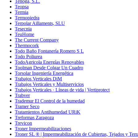
Tenoga, S.L.
Teopsa
Termia
Termopiedra
Terpolar Aïllaments, SLU
Tesecnia
TeuHome
The Current Company
Thermocork
Todo Baño Fontanería Romero S L
Todo Poliurea
TodoAgricola Energías Renovables
Toolman Desde Colgar Un Cuadro
Torsolar Ingeniería Energética
Trabajos Verticales DiM
Trabajos Verticales y Multiservicios
Trabajos Verticales · Líneas de vida | Vertiprotect
Trabver
Trademur El Control de la humedad
Tramer Seco
Tratamientos Antihumedad URiK
Treformas Zaragoza
Trevicon
Troner Impermeabilizaciones
Troner SL ® | Impermeabilización de Cubiertas, Tejados y Terr