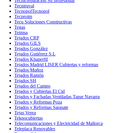
Tecnicreparacion Su profesional
Tecniruval
TecnopolTecnopol
Tecproim
Tecu Soluciones Constructivas
Tegas
Teimsa
Tejados CRP
Tejados GILS
Tejados González
Tejados Gutiérrez S.L
Tejados Khaperfil
Tejados Madrid LISER Cubiertas y reformas
Tejados Muñoz
Tejados Ramón
Tejados SH
Tejados del Campo
Tejados y Cubiertas El Cid
Tejados y Fachadas Ventiladas Tapar Navarra
Tejados y Reformas Poza
Tejados y Reformas Sarasate
Tejas Verea
Teknocubiertas
Telecomunicaciones y Electricidad de Mallorca
Teleplaca Renovables