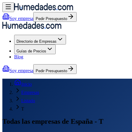
Soy empresa
Pedir Presupuesto
Directorio de Empresas
Guías de Precios
Blog
Soy empresa
Pedir Presupuesto
Inicio
Empresas
Listado
T
Todas las empresas de España - T