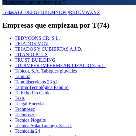
74 empresas que empiezan por T
Todas
A
B
C
D
E
F
G
H
I
J
K
L
M
N
O
P
Q
R
S
T
U
V
W
X
Y
Z
Empresas que empiezan por T
(
74
)
TEDYCONS CR, S.L.
TEJADOS MCV
TEJADOS Y CUBIERTAS A.J.D.
TITANIO PLUS
TRUST BUILDING
TUDIMPER IMPERMEABILIZACION, S.L.
Tabicor, S.A. Tabiques pluviales
Tamiluz
Tamultiservicios 23 s.l
Tarima Tecnológica Pandiro
Te Echo Un Cable
Teais
Tecgal Enerxías
Technosec
Technosec
Tecnica Nogalte
Tecnica Solar Luengo, S.L.U.
Tecnicalia 24