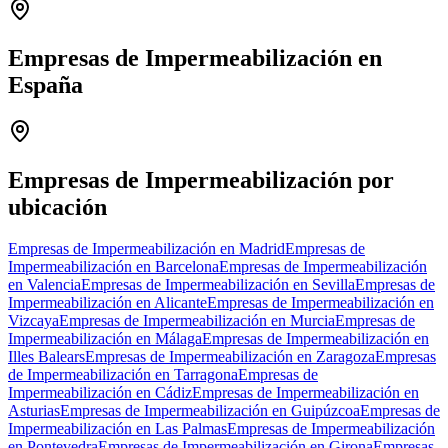
Empresas de Impermeabilización en
España
Leaflet
|
©
OpenStreetMap
+
−
Empresas de Impermeabilización por
ubicación
Empresas de Impermeabilización en Madrid
Empresas de
Impermeabilización en Barcelona
Empresas de Impermeabilización
en Valencia
Empresas de Impermeabilización en Sevilla
Empresas de
Impermeabilización en Alicante
Empresas de Impermeabilización en
Vizcaya
Empresas de Impermeabilización en Murcia
Empresas de
Impermeabilización en Málaga
Empresas de Impermeabilización en
Illes Balears
Empresas de Impermeabilización en Zaragoza
Empresas
de Impermeabilización en Tarragona
Empresas de
Impermeabilización en Cádiz
Empresas de Impermeabilización en
Asturias
Empresas de Impermeabilización en Guipúzcoa
Empresas de
Impermeabilización en Las Palmas
Empresas de Impermeabilización
en Pontevedra
Empresas de Impermeabilización en Girona
Empresas