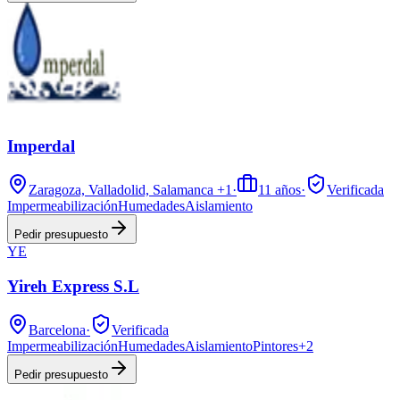
Imperdal
Zaragoza, Valladolid, Salamanca
+1
·
11
años
·
Verificada
Impermeabilización
Humedades
Aislamiento
Pedir presupuesto
YE
Yireh Express S.L
Barcelona
·
Verificada
Impermeabilización
Humedades
Aislamiento
Pintores
+
2
Pedir presupuesto