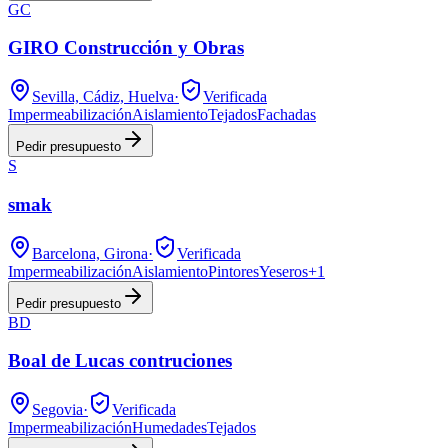
GC
GIRO Construcción y Obras
Sevilla, Cádiz, Huelva
·
Verificada
Impermeabilización
Aislamiento
Tejados
Fachadas
Pedir presupuesto
S
smak
Barcelona, Girona
·
Verificada
Impermeabilización
Aislamiento
Pintores
Yeseros
+
1
Pedir presupuesto
BD
Boal de Lucas contruciones
Segovia
·
Verificada
Impermeabilización
Humedades
Tejados