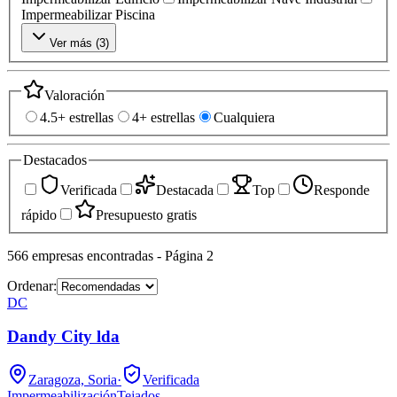
Impermeabilizar Piscina
Ver más (
3
)
Valoración
4.5+ estrellas
4+ estrellas
Cualquiera
Destacados
Verificada
Destacada
Top
Responde
rápido
Presupuesto gratis
566
empresas
encontradas
- Página 2
Ordenar:
DC
Dandy City lda
Zaragoza, Soria
·
Verificada
Impermeabilización
Tejados