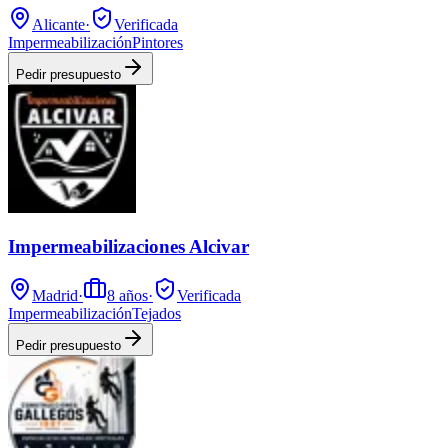
Alicante
·
Verificada
Impermeabilización
Pintores
Pedir presupuesto
Impermeabilizaciones Alcivar
Madrid
·
8
años
·
Verificada
Impermeabilización
Tejados
Pedir presupuesto