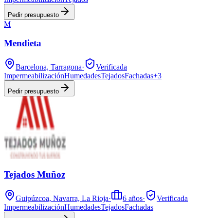
Pedir presupuesto
M
Mendieta
Barcelona, Tarragona
·
Verificada
Impermeabilización
Humedades
Tejados
Fachadas
+
3
Pedir presupuesto
Tejados Muñoz
Guipúzcoa, Navarra, La Rioja
·
6
años
·
Verificada
Impermeabilización
Humedades
Tejados
Fachadas