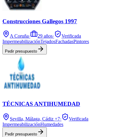
Construcciones Gallegos 1997
A Coruña
·
29
años
·
Verificada
Impermeabilización
Tejados
Fachadas
Pintores
Pedir presupuesto
TÉCNICAS ANTIHUMEDAD
Sevilla, Málaga, Cádiz
+7
·
Verificada
Impermeabilización
Humedades
Pedir presupuesto