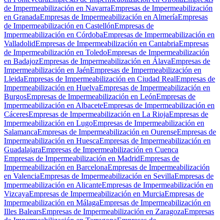
de Impermeabilización en Navarra
Empresas de Impermeabilización
en Granada
Empresas de Impermeabilización en Almería
Empresas
de Impermeabilización en Castellón
Empresas de
Impermeabilización en Córdoba
Empresas de Impermeabilización en
Valladolid
Empresas de Impermeabilización en Cantabria
Empresas
de Impermeabilización en Toledo
Empresas de Impermeabilización
en Badajoz
Empresas de Impermeabilización en Álava
Empresas de
Impermeabilización en Jaén
Empresas de Impermeabilización en
Lleida
Empresas de Impermeabilización en Ciudad Real
Empresas de
Impermeabilización en Huelva
Empresas de Impermeabilización en
Burgos
Empresas de Impermeabilización en León
Empresas de
Impermeabilización en Albacete
Empresas de Impermeabilización en
Cáceres
Empresas de Impermeabilización en La Rioja
Empresas de
Impermeabilización en Lugo
Empresas de Impermeabilización en
Salamanca
Empresas de Impermeabilización en Ourense
Empresas de
Impermeabilización en Huesca
Empresas de Impermeabilización en
Guadalajara
Empresas de Impermeabilización en Cuenca
Empresas de Impermeabilización en Madrid
Empresas de
Impermeabilización en Barcelona
Empresas de Impermeabilización
en Valencia
Empresas de Impermeabilización en Sevilla
Empresas de
Impermeabilización en Alicante
Empresas de Impermeabilización en
Vizcaya
Empresas de Impermeabilización en Murcia
Empresas de
Impermeabilización en Málaga
Empresas de Impermeabilización en
Illes Balears
Empresas de Impermeabilización en Zaragoza
Empresas