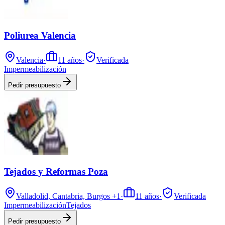
Poliurea Valencia
Valencia
·
11
años
·
Verificada
Impermeabilización
Pedir presupuesto
Tejados y Reformas Poza
Valladolid, Cantabria, Burgos
+1
·
11
años
·
Verificada
Impermeabilización
Tejados
Pedir presupuesto