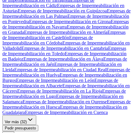
de Impermeabilización en Tarragona
Empresas de
Impermeabilización en Cádiz
Empresas de Impermeabilización en
Asturias
Empresas de Impermeabilización en Guipúzcoa
Empresas de
Impermeabilización en Las Palmas
Empresas de Impermeabilización
en Pontevedra
Empresas de Impermeabilización en Girona
Empresas
de Impermeabilización en Navarra
Empresas de Impermeabilización
en Granada
Empresas de Impermeabilización en Almería
Empresas
de Impermeabilización en Castellón
Empresas de
Impermeabilización en Córdoba
Empresas de Impermeabilización en
Valladolid
Empresas de Impermeabilización en Cantabria
Empresas
de Impermeabilización en Toledo
Empresas de Impermeabilización
en Badajoz
Empresas de Impermeabilización en Álava
Empresas de
Impermeabilización en Jaén
Empresas de Impermeabilización en
Lleida
Empresas de Impermeabilización en Ciudad Real
Empresas de
Impermeabilización en Huelva
Empresas de Impermeabilización en
Burgos
Empresas de Impermeabilización en León
Empresas de
Impermeabilización en Albacete
Empresas de Impermeabilización en
Cáceres
Empresas de Impermeabilización en La Rioja
Empresas de
Impermeabilización en Lugo
Empresas de Impermeabilización en
Salamanca
Empresas de Impermeabilización en Ourense
Empresas de
Impermeabilización en Huesca
Empresas de Impermeabilización en
Guadalajara
Empresas de Impermeabilización en Cuenca
Ver más (
32
)
Pedir presupuesto